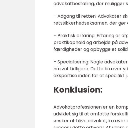
advokatbestalling, der muliggør
– Adgang til retten: Advokater s
retssikkerhedseksamen, der gør d
– Praktisk erfaring: Erfaring er 
praktikophold og arbejde på advo
færdigheder og opbygge et solid
– Specialisering: Nogle advokate
nævnt tidligere. Dette kræver yd
ekspertise inden for et specifikt 
Konklusion:
Advokatprofessionen er en kompl
udviklet sig til at omfatte forske
ønsker at blive advokat, kræver d
succes i dette erhverv. At være 