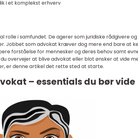
ik i et komplekst erhverv
al rolle i samfundet. De agerer som juridiske rådgivere og
ager. Jobbet som advokat kræver dog mere end bare at k
bere forståelse for mennesker og deres behov samt evne
s du overvejer at blive advokat eller blot ønsker at vide m
 er denne artikel det rette sted at starte.
vokat – essentials du bør vide