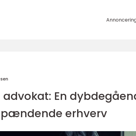
Annoncerin
nsen
n advokat: En dybdegåen
 spændende erhverv