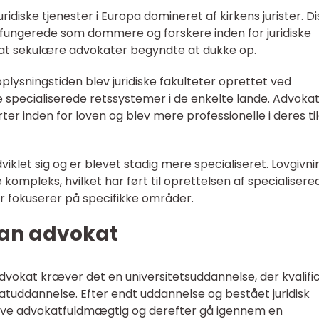
uridiske tjenester i Europa domineret af kirkens jurister. D
g fungerede som dommere og forskere inden for juridiske
, at sekulære advokater begyndte at dukke op.
oplysningstiden blev juridiske fakulteter oprettet ved
e specialiserede retssystemer i de enkelte lande. Advoka
er inden for loven og blev mere professionelle i deres ti
iklet sig og er blevet stadig mere specialiseret. Lovgivn
 kompleks, hvilket har ført til oprettelsen af specialisere
r fokuserer på specifikke områder.
man advokat
advokat kræver det en universitetsuddannelse, der kvalifi
idatuddannelse. Efter endt uddannelse og bestået juridisk
ve advokatfuldmægtig og derefter gå igennem en