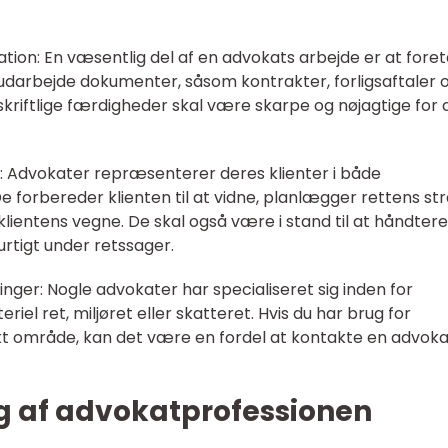
ation: En væsentlig del af en advokats arbejde er at fore
 udarbejde dokumenter, såsom kontrakter, forligsaftaler 
s skriftlige færdigheder skal være skarpe og nøjagtige for 
: Advokater repræsenterer deres klienter i både
e forbereder klienten til at vidne, planlægger rettens str
entens vegne. De skal også være i stand til at håndtere
rtigt under retssager.
nger: Nogle advokater har specialiseret sig inden for
 ret, miljøret eller skatteret. Hvis du har brug for
ikt område, kan det være en fordel at kontakte en advoka
ng af advokatprofessionen