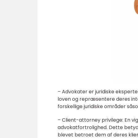
– Advokater er juridiske ekspert
loven og repræsentere deres inte
forskellige juridiske områder sås
– Client-attorney privilege: En vi
advokatfortrolighed. Dette betyd
blevet betroet dem af deres klien