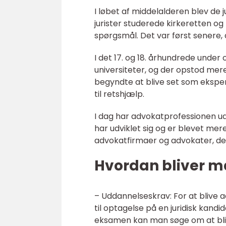
I løbet af middelalderen blev de j
jurister studerede kirkeretten o
spørgsmål. Det var først senere
I det 17. og 18. århundrede under 
universiteter, og der opstod mer
begyndte at blive set som ekspert
til retshjælp.
I dag har advokatprofessionen udv
har udviklet sig og er blevet mere
advokatfirmaer og advokater, de
Hvordan bliver 
– Uddannelseskrav: For at blive 
til optagelse på en juridisk kand
eksamen kan man søge om at bli