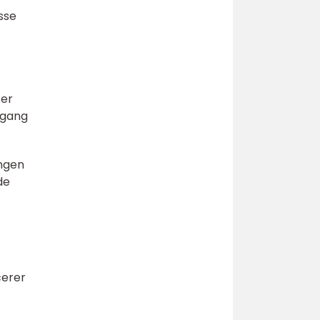
isse
ter
lgang
ingen
de
cerer