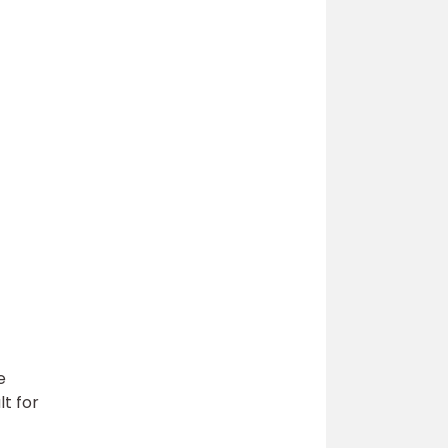
e
lt for