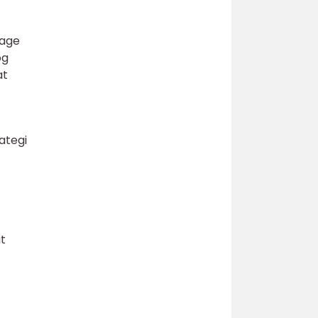
tage
og
at
ategi
t