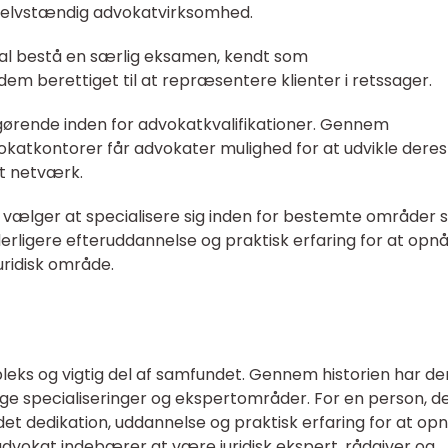
 selvstændig advokatvirksomhed.
kal bestå en særlig eksamen, kendt som
em berettiget til at repræsentere klienter i retssager.
afgørende inden for advokatkvalifikationer. Gennem
katkontorer får advokater mulighed for at udvikle deres
t netværk.
r vælger at specialisere sig inden for bestemte områder
erligere efteruddannelse og praktisk erfaring for at opn
juridisk område.
eks og vigtig del af samfundet. Gennem historien har de
llige specialiseringer og ekspertområder. For en person, d
et dedikation, uddannelse og praktisk erfaring for at op
advokat indebærer at være juridisk ekspert, rådgiver og