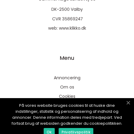
web:
www.klikko.dk
Menu
Annoncering
Om os
Cookies
På vores website bruges cookies til at huske dine
Kontakt os
indstillinger, statistik og personalisering af indhold og
Sitemap
annoncer. Denne information deles med tredjepart. Ved
fortsat brug af websiden godkender du cookiepolitikken.
Ok
Privatlivspolitik