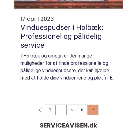
17 april 2023
Vinduespudser i Holbæk:
Professionel og pålidelig
service
I Holbæk og omegn er der mange
muligheder for at finde professionelle og
pålidelige vinduespudsere, der kan hjælpe
med at holde dine vinduer rene og pletfri. En
lokal vinduespudser i Holbæk kan tilbyde en
bred vifte af ydelser...
1
…
5
6
7
SERVICEAVISEN.
dk