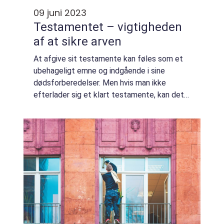
09 juni 2023
Testamentet – vigtigheden
af at sikre arven
At afgive sit testamente kan føles som et
ubehageligt emne og indgående i sine
dødsforberedelser. Men hvis man ikke
efterlader sig et klart testamente, kan det
forårsage uønsket arv og uheldige
konsekvenser, når man vil sikre, at ens arv
forvaltes på...