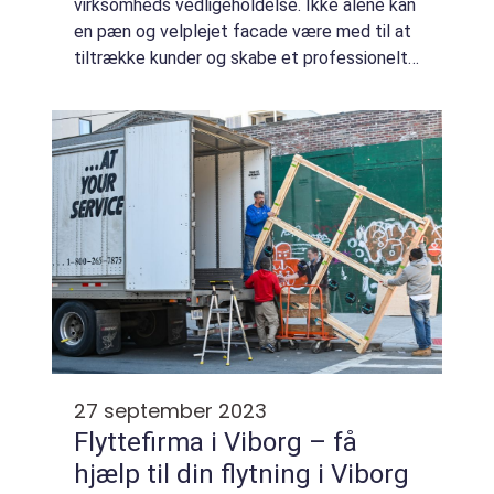
virksomheds vedligeholdelse. Ikke alene kan
en pæn og velplejet facade være med til at
tiltrække kunder og skabe et professionelt
indtryk, men det kan også øge
virksomhedens værdi. Men hvordan ved man
hvorn...
27 september 2023
Flyttefirma i Viborg – få
hjælp til din flytning i Viborg