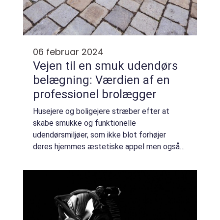
06 februar 2024
Vejen til en smuk udendørs
belægning: Værdien af en
professionel brolægger
Husejere og boligejere stræber efter at
skabe smukke og funktionelle
udendørsmiljøer, som ikke blot forhøjer
deres hjemmes æstetiske appel men også
bidrager til ejendommens værdi. Nøglen til at
opnå dette ligger ofte i de detaljer, en
kvalificeret br...