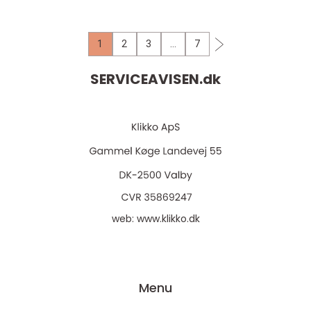
hjemmet, er en professionel fagmand ikke
ku...
1
2
3
…
7
SERVICEAVISEN.
dk
web:
www.klikko.dk
Menu