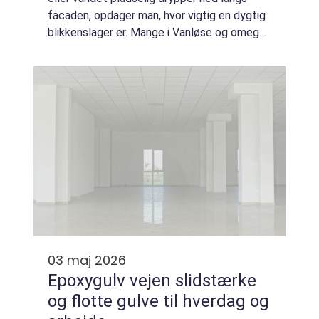
facaden, opdager man, hvor vigtig en dygtig
blikkenslager er. Mange i Vanløse og omegn
venter, til skaden er sket, før de reagerer.
Men en erfaren blikkenslager Vanlø...
03 maj 2026
Epoxygulv vejen slidstærke
og flotte gulve til hverdag og