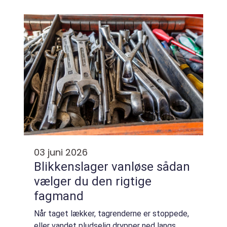
huset. Den bruger strøm til at drive
processen, men leverer ofte tre til fire...
03 juni 2026
Blikkenslager vanløse sådan
vælger du den rigtige
fagmand
Når taget lækker, tagrenderne er stoppede,
eller vandet pludselig drypper ned langs