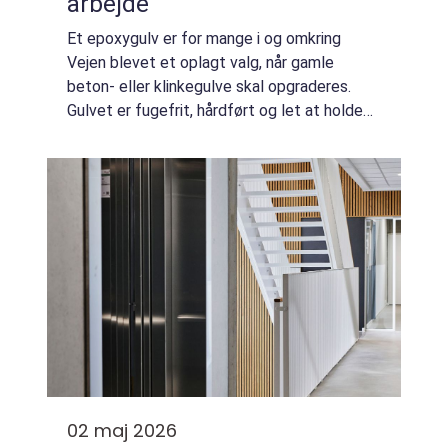
arbejde
Et epoxygulv er for mange i og omkring
Vejen blevet et oplagt valg, når gamle
beton- eller klinkegulve skal opgraderes.
Gulvet er fugefrit, hårdført og let at holde
rent, og derfor ses løsningen både i garager,
værksteder, butikker og mindre produkti...
02 maj 2026