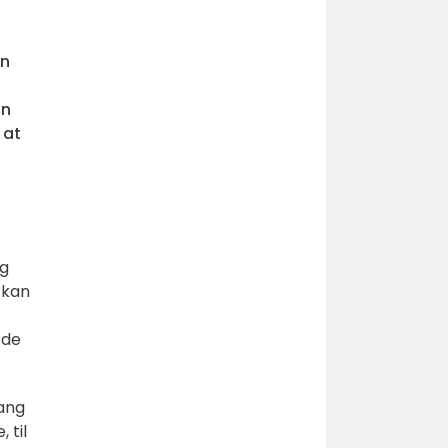
an
an
 at
og
 kan
 de
gang
 til