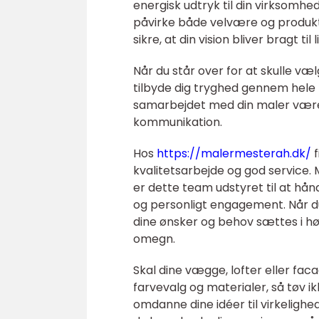
energisk udtryk til din virksomh
påvirke både velvære og produkti
sikre, at din vision bliver bragt t
Når du står over for at skulle vælg
tilbyde dig tryghed gennem hele p
samarbejdet med din maler være k
kommunikation.
Hos
https://malermesterah.dk/
f
kvalitetsarbejde og god service. 
er dette team udstyret til at hån
og personligt engagement. Når d
dine ønsker og behov sættes i høj
omegn.
Skal dine vægge, lofter eller faca
farvevalg og materialer, så tøv i
omdanne dine idéer til virkelighe