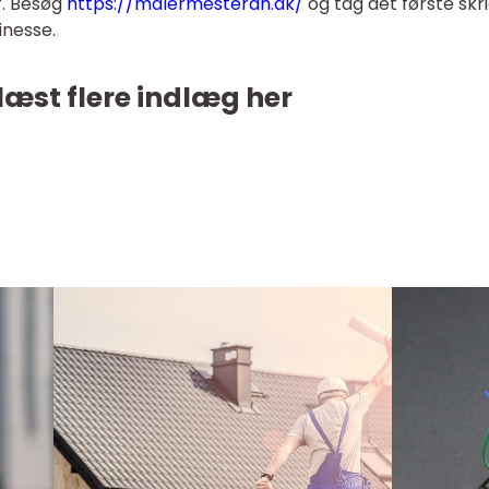
r. Besøg
https://malermesterah.dk/
og tag det første skr
inesse.
læst flere indlæg her