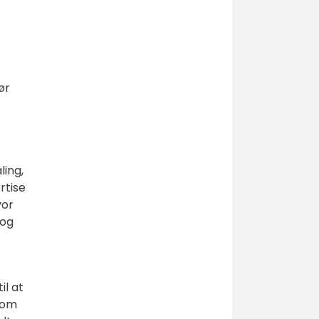
t
ør
ling,
rtise
vor
 og
il at
 som