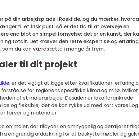
ller på din arbejdsplads i Roskilde, og du mærker, hvord
ger til et frisk pust, så er det tid til at overveje en
ere end blot en simpel fornyelse; det er en kunst, der k
ning totalt. Det kræver den rette ekspertise og erfaring
tat, som du kan værdsætte i mange år frem.
er til dit projekt
ilde
, er det vigtigt at kigge efter kvalifikationer, erfaring 
 forståelse for regionens specifikke klima og miljø, hvilket
rheden af et malerarbejde. Desuden er lokalforankrede
ge og fleksible, idet de kan rykke ud med kort varsel, og
for farver og materialer.
ge en maler, der tilbyder en omhyggelig og detaljeret til
t fra en grundig afdækning for at beskytte møbler og gulve,