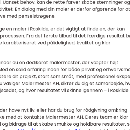
ed. Uanset behov, kan de rette farver skabe stemninger og
vitet. En dialog med din maler er derfor afgørende for a
il live med penselstrøgene.
e en maler i Roskilde, er det vigtigt at finde en, der kan
rocessen. Fra det første tilbud til det færdige resultat b
arakteriseret ved pålidelighed, kvalitet og klar
inder du en dedikeret malermester, der vægter højt
Med en solid erfaring inden for både privat og erhvervsma
dtere dit projekt, stort som småt, med professionel ekspe
u vælger Malermester AH, sikrer du dig et samarbejde, h
sædet, og hvor resultatet vil skinne igennem – i Roskilde
der have nyt liv, eller har du brug for rådgivning omkring
kke med at kontakte Malermester AH. Deres team er klar t
d og bidrage til at skabe smukke og holdbare resultater,