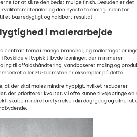
erne for at sikre den bedst mulige finish. Desuden er det
f kvalitetsmaterialer og den nyeste teknologi inden for
il et bæredygtigt og holdbart resultat.
dygtighed i malerarbejde
e centralt tema i mange brancher, og malerfaget er ing
i Roskilde vil typisk tilbyde løsninger, der minimerer
maling til affaldshåndtering. Vandbaseret maling og produ
mærket eller EU-blomsten er eksempler på dette.
, at der skal males mindre hyppigt, hvilket reducerer
er, der prioriterer kvalitet, vil ofte kunne tilvejebringe e
kt, skabe mindre forstyrrelse i din dagligdag og sikre, at 
 indbydende.