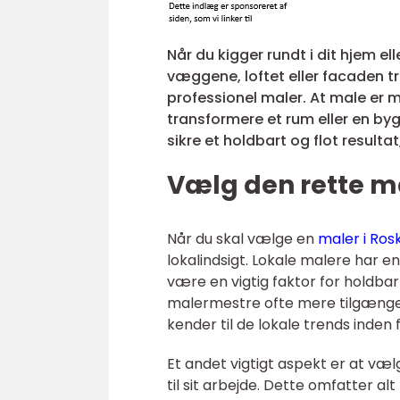
Når du kigger rundt i dit hjem e
væggene, loftet eller facaden træn
professionel maler. At male er m
transformere et rum eller en byg
sikre et holdbart og flot resul
Vælg den rette mal
Når du skal vælge en
maler i Rosk
lokalindsigt. Lokale malere har en
være en vigtig faktor for holdba
malermestre ofte mere tilgængeli
kender til de lokale trends inden 
Et andet vigtigt aspekt er at væl
til sit arbejde. Dette omfatter al