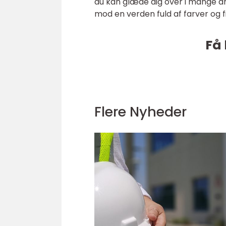
du kan glæde dig over i mange å
mod en verden fuld af farver og f
Få 
Flere Nyheder