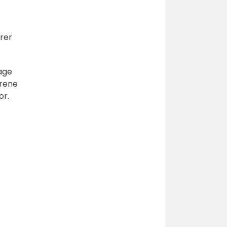
krer
age
trene
or.