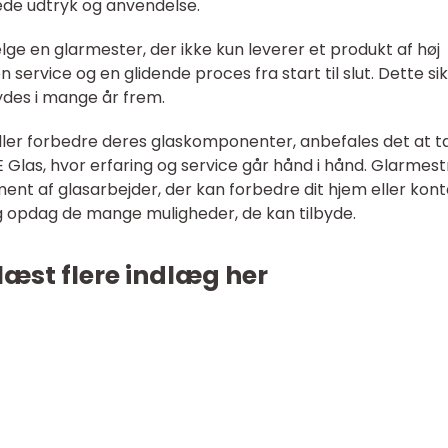
kede udtryk og anvendelse.
ælge en glarmester, der ikke kun leverer et produkt af høj
 service og en glidende proces fra start til slut. Dette si
ydes i mange år frem.
eller forbedre deres glaskomponenter, anbefales det at t
E Glas, hvor erfaring og service går hånd i hånd. Glarmes
ent af glasarbejder, der kan forbedre dit hjem eller kont
g opdag de mange muligheder, de kan tilbyde.
læst flere indlæg her