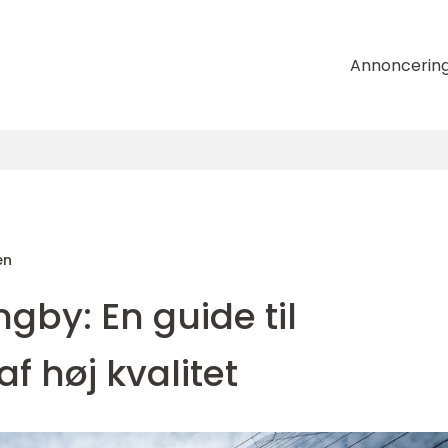
Annoncerin
en
gby: En guide til
f høj kvalitet