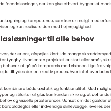
e facadeløsninger, der kan give ethvert byggeri et mod
planlægning og kompetence, som kun er muligt med erfa
ision og kan realisere den med høj nøjagtighed.
sløsninger til alle behov
aver, der er ens, afspejles klart i de mange skræddersye
ter Lyngby. Hvad enten projektet er stort eller småt, sikr
drig behøver at gå på kompromis med visionen. Lige fra valg
jde tilbydes der en kreativ proces, hvor intet overlades t
 at kombinere både æstetik og funktionalitet. Med muligh
per og stilarter af glas kan kunden sikre sig, at det endel
e behov og visuelle præferencer. Uanset om det gælder e
 bordpladeglas eller indvendige skillevægge, leveres der