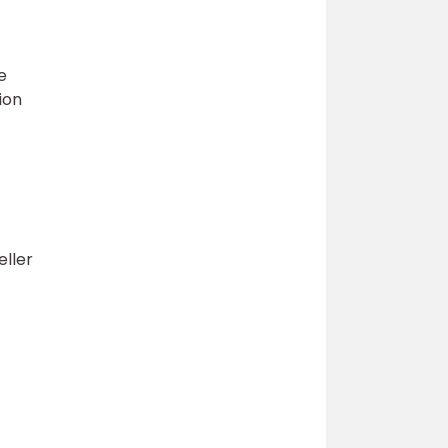
e
ion
eller