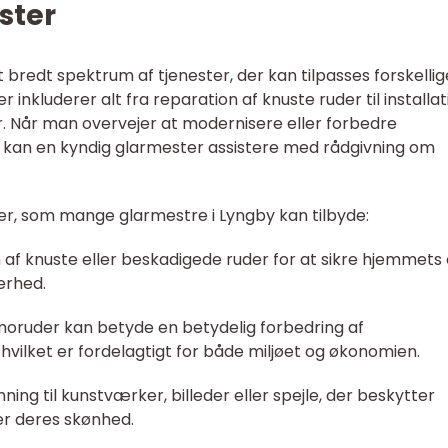
ester
t bredt spektrum af tjenester, der kan tilpasses forskellig
inkluderer alt fra reparation af knuste ruder til installat
 Når man overvejer at modernisere eller forbedre
, kan en kyndig glarmester assistere med rådgivning om
ser, som mange glarmestre i Lyngby kan tilbyde:
 af knuste eller beskadigede ruder for at sikre hjemmets 
erhed.
rmoruder kan betyde en betydelig forbedring af
 hvilket er fordelagtigt for både miljøet og økonomien.
ing til kunstværker, billeder eller spejle, der beskytter
r deres skønhed.