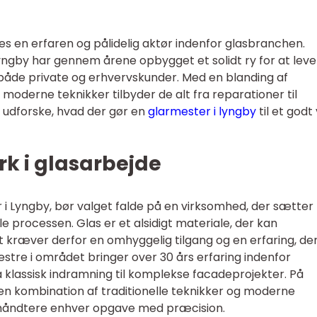
es en erfaren og pålidelig aktør indenfor glasbranchen.
gby har gennem årene opbygget et solidt ry for at leve
både private og erhvervskunder. Med en blanding af
derne teknikker tilbyder de alt fra reparationer til
vi udforske, hvad der gør en
glarmester i lyngby
til et godt
k i glasarbejde
i Lyngby, bør valget falde på en virksomhed, der sætter
 processen. Glas er et alsidigt materiale, der kan
 kræver derfor en omhyggelig tilgang og en erfaring, de
estre i området bringer over 30 års erfaring indenfor
a klassisk indramning til komplekse facadeprojekter. På
en kombination af traditionelle teknikker og moderne
 håndtere enhver opgave med præcision.