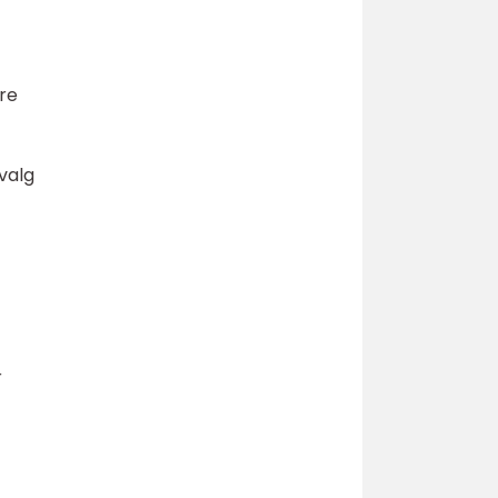
re
 valg
r