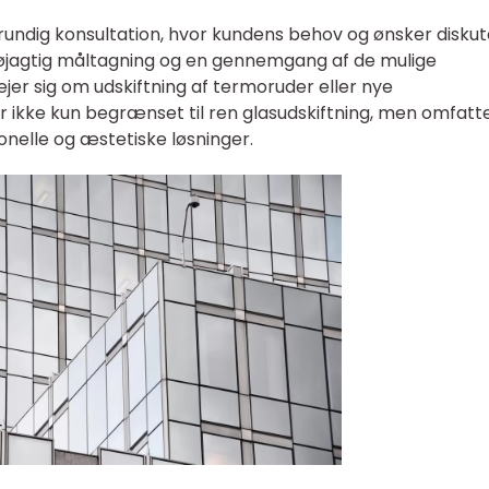
undig konsultation, hvor kundens behov og ønsker disku
n nøjagtig måltagning og en gennemgang af de mulige
jer sig om udskiftning af termoruder eller nye
er ikke kun begrænset til ren glasudskiftning, men omfatt
tionelle og æstetiske løsninger.