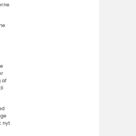
erne
rne
de
er
 af
il
ed
ige
t nyt