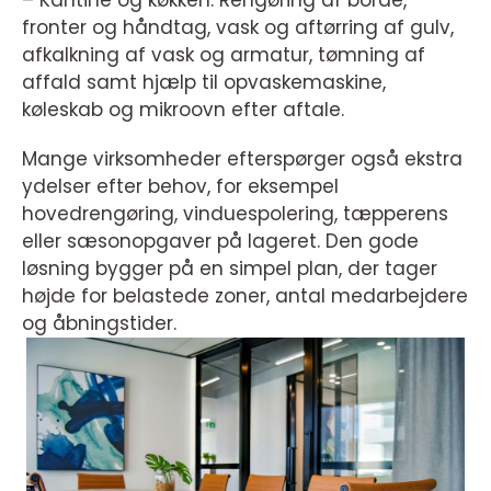
– Kantine og køkken: Rengøring af borde,
fronter og håndtag, vask og aftørring af gulv,
afkalkning af vask og armatur, tømning af
affald samt hjælp til opvaskemaskine,
køleskab og mikroovn efter aftale.
Mange virksomheder efterspørger også ekstra
ydelser efter behov, for eksempel
hovedrengøring, vinduespolering, tæpperens
eller sæsonopgaver på lageret. Den gode
løsning bygger på en simpel plan, der tager
højde for belastede zoner, antal medarbejdere
og åbningstider.