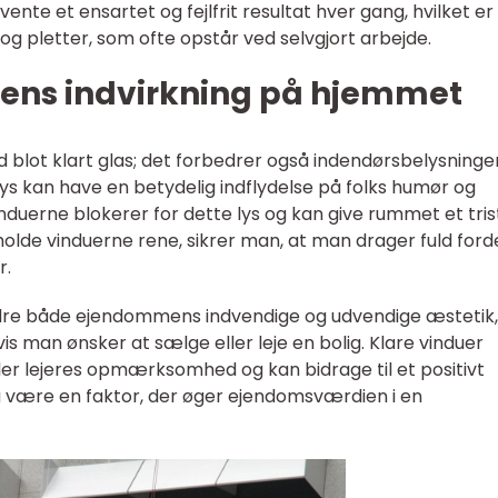
vente et ensartet og fejlfrit resultat hver gang, hvilket e
er og pletter, som ofte opstår ved selvgjort arbejde.
ens indvirkning på hjemmet
 blot klart glas; det forbedrer også indendørsbelysninge
lys kan have en betydelig indflydelse på folks humør og
nduerne blokerer for dette lys og kan give rummet et tris
lde vinduerne rene, sikrer man, at man drager fuld forde
r.
dre både ejendommens indvendige og udvendige æstetik,
vis man ønsker at sælge eller leje en bolig. Klare vinduer
ller lejeres opmærksomhed og kan bidrage til et positivt
å være en faktor, der øger ejendomsværdien i en