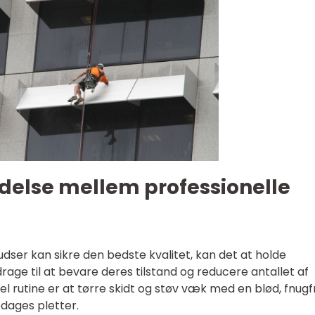
oldelse mellem professionelle
dser kan sikre den bedste kvalitet, kan det at holde
age til at bevare deres tilstand og reducere antallet af
 rutine er at tørre skidt og støv væk med en blød, fnugfr
pdages pletter.