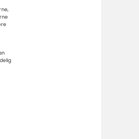
rne,
erne
ere
an
delig