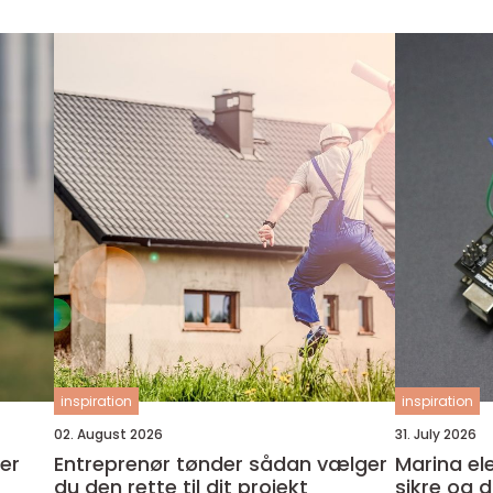
inspiration
inspiration
02. August 2026
31. July 2026
ker
Entreprenør tønder sådan vælger
Marina el
du den rette til dit projekt
sikre og dr