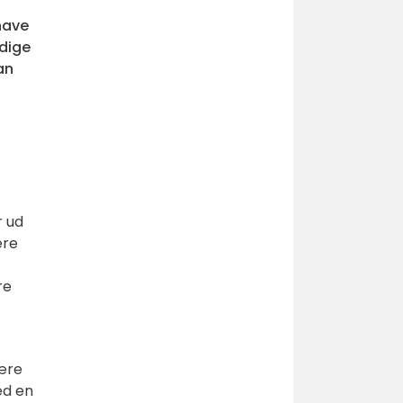
have
ndige
an
r ud
ære
re
være
ed en