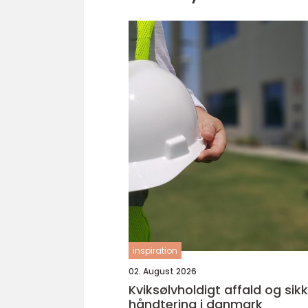
inspiration
02. August 2026
Kviksølvholdigt affald og sik
håndtering i danmark