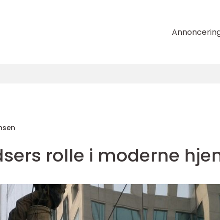
Annoncerin
nsen
sers rolle i moderne hj