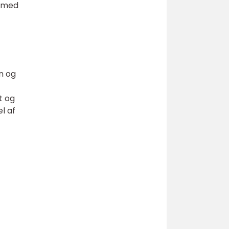
r med
n og
t og
l af