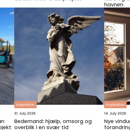
havnen
inspiration
inspiration
31. July 2026
14. July 2026
an
Bedemand: hjælp, omsorg og
Nye vindu
ojekt
overblik i en svær tid
forandring