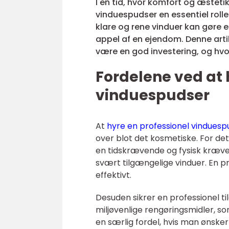
I en tid, hvor komfort og æstetik
vinduespudser en essentiel roll
klare og rene vinduer kan gøre 
appel af en ejendom. Denne arti
være en god investering, og hvo
Fordelene ved at 
vinduespudser
At
hyre en professionel vinduesp
over blot det kosmetiske. For de
en tidskrævende og fysisk kræve
svært tilgængelige vinduer. En p
effektivt.
Desuden sikrer en professionel ti
miljøvenlige rengøringsmidler, s
en særlig fordel, hvis man ønske