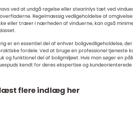
vs ved at undgå røgelse eller stearinlys tæt ved vindue
soverfladerne. Regelmæssig vedligeholdelse af omgivels
ke eller træer i nærheden af vinduerne, kan også minim
glasset.
ng er en essentiel del af enhver boligvedligeholdelse, der
raktiske fordele. Ved at bruge en professionel tjeneste k
 og funktionel del af boligmiljøet. Hvis man søger en påli
duespuds kendt for deres ekspertise og kundeorienterede
læst flere indlæg her