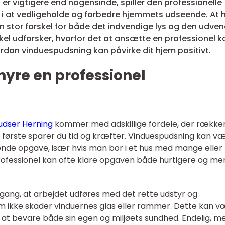
 er vigtigere end nogensinde, spiller den professionelle
e i at vedligeholde og forbedre hjemmets udseende. At 
en stor forskel for både det indvendige lys og den udve
kel udforsker, hvorfor det at ansætte en professionel k
rdan vinduespudsning kan påvirke dit hjem positivt.
hyre en professionel
udser Herning
kommer med adskillige fordele, der række
t første sparer du tid og kræfter. Vinduespudsning kan v
nde opgave, især hvis man bor i et hus med mange eller
rofessionel kan ofte klare opgaven både hurtigere og me
lgang, at arbejdet udføres med det rette udstyr og
om ikke skader vinduernes glas eller rammer. Dette kan 
r at bevare både sin egen og miljøets sundhed. Endelig, m