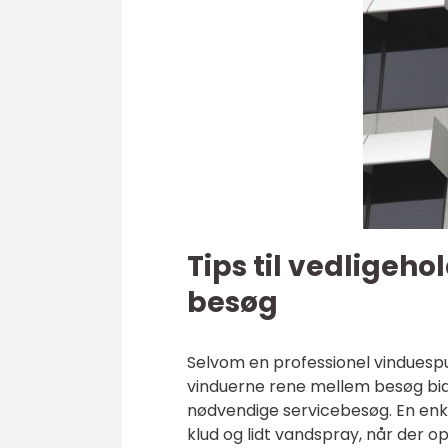
Tips til vedligeh
besøg
Selvom en professionel vinduespu
vinduerne rene mellem besøg bidr
nødvendige servicebesøg. En enkel
klud og lidt vandspray, når der o