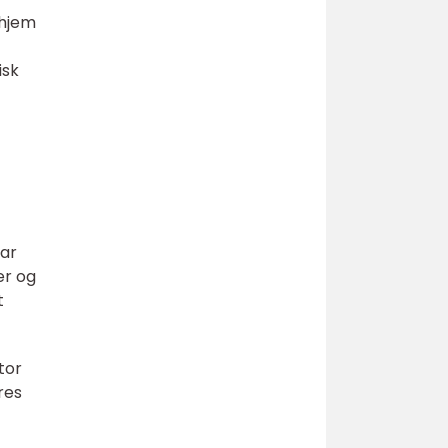
 hjem
isk
har
er og
t
tor
res