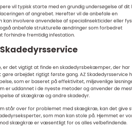
re vil typisk starte med en grundig undersøgelse af dit
laceringen af angrebet. Herefter vil de anbefale en
kan involvere anvendelse af specialinsekticider eller fys
an også anbefale strukturelle ændringer som forbedret
 at forhindre fremtidig infestation.
 Skadedyrsservice
, er det vigtigt at finde en skadedyrsbekæmper, der har
at gøre arbejdet rigtigt første gang. AZ Skadedyrsservice 
lse, som er baseret på effektivitet, miljøvenlige løsning
eam er uddannet i de nyeste metoder og anvender de mes
mpelse af skægkræ og andre skadedyr.
som står over for problemet med skægkræ, kan det give s
kadedyrseksperter, som man kan stole på. Hjemmet er vo
mod skægkræ er væsentligt for os alles velbefindende.