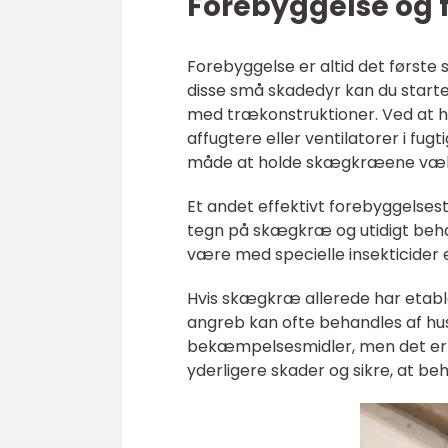
Forebyggelse og
Forebyggelse er altid det første
disse små skadedyr kan du starte
med trækonstruktioner. Ved at ho
affugtere eller ventilatorer i f
måde at holde skægkræene væ
Et andet effektivt forebyggelses
tegn på skægkræ og utidigt beh
være med specielle insekticider 
Hvis skægkræ allerede har etablere
angreb kan ofte behandles af hu
bekæmpelsesmidler, men det er v
yderligere skader og sikre, at beh