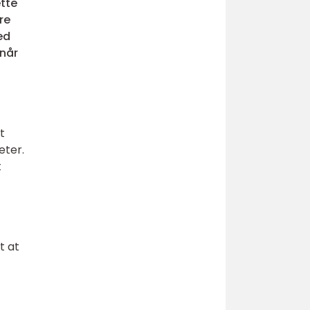
tte
re
ed
 når
t
eter.
t
t at