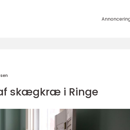
Annoncerin
nsen
f skægkræ i Ringe