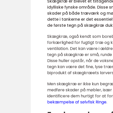
Skægkræ er blevet et tiltagend
idylliske fynske område. Disse s
skader på både træværk og møble
dette i tankerne er det essentie
de første tegn på skægkræ duk
Skægkræ, også kendt som borebil
forkærlighed for fugtigt træ og ka
ventilation. Det kan være i ældre
tegn på skægkræ er små, runde u
Disse huller opstår, når de voks
tegn kan være det fine, lyse tr
biprodukt af skægkræets larver
Men skægkræ er ikke kun begræns
medføre skader på møbler, især a
identificere dem hurtigt for at f
bekæmpelse af sølvfisk Ringe
.