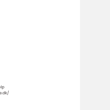
ælp
e.dk/