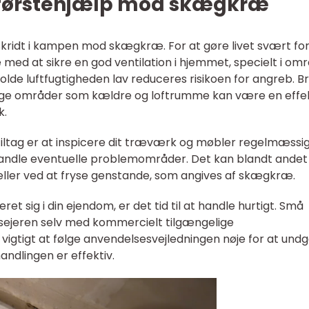
 førstehjælp mod skægkræ
 skridt i kampen mod skægkræ. For at gøre livet svært fo
 med at sikre en god ventilation i hjemmet, specielt i om
lde luftfugtigheden lav reduceres risikoen for angreb. Br
ugtige områder som kældre og loftrumme kan være en effe
k.
tiltag er at inspicere dit træværk og møbler regelmæssig
andle eventuelle problemområder. Det kan blandt andet
eller ved at fryse genstande, som angives af skægkræ.
t sig i din ejendom, er det tid til at handle hurtigt. Små
sejeren selv med kommercielt tilgængelige
igtigt at følge anvendelsesvejledningen nøje for at und
andlingen er effektiv.