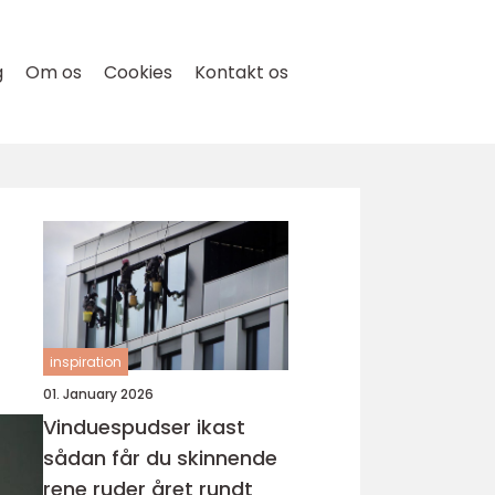
g
Om os
Cookies
Kontakt os
inspiration
01. January 2026
Vinduespudser ikast
sådan får du skinnende
rene ruder året rundt