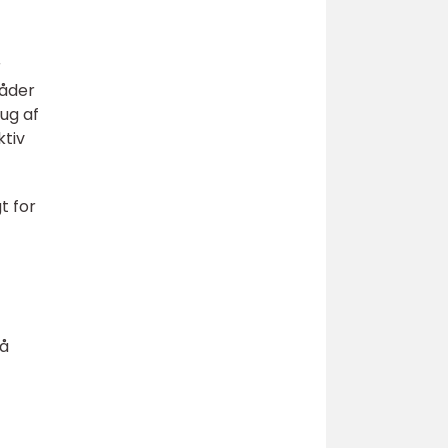
r
råder
ug af
ktiv
t for
gå