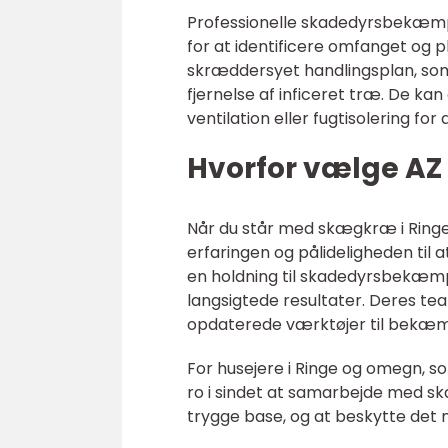
Professionelle skadedyrsbekæmpe
for at identificere omfanget og p
skræddersyet handlingsplan, som 
fjernelse af inficeret træ. De k
ventilation eller fugtisolering for
Hvorfor vælge AZ
Når du står med skægkræ i Ringe
erfaringen og pålideligheden til 
en holdning til skadedyrsbekæmpe
langsigtede resultater. Deres t
opdaterede værktøjer til bekæ
For husejere i Ringe og omegn, 
ro i sindet at samarbejde med s
trygge base, og at beskytte det 