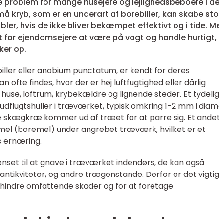
e problem for mange husejere og lejlighedsbeboere i de
må kryb, som er en underart af borebiller, kan skabe sto
r, hvis de ikke bliver bekæmpet effektivt og i tide. M
lt for ejendomsejere at være på vagt og handle hurtigt,
ker op.
ler eller anobium punctatum, er kendt for deres
n ofte findes, hvor der er høj luftfugtighed eller dårlig
 huse, loftrum, krybekældre og lignende steder. Et tydelig
dflugtshuller i træværket, typisk omkring 1-2 mm i diam
ne skægkræ kommer ud af træet for at parre sig. Et ande
æmel (boremel) under angrebet træværk, hvilket er et
s ernæring.
et til at gnave i træværket indendørs, de kan også
ntikviteter, og andre trægenstande. Derfor er det vigtig
orhindre omfattende skader og for at foretage