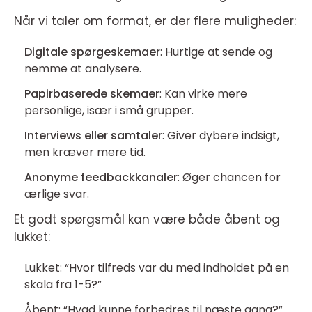
Når vi taler om format, er der flere muligheder:
Digitale spørgeskemaer
: Hurtige at sende og
nemme at analysere.
Papirbaserede skemaer
: Kan virke mere
personlige, især i små grupper.
Interviews eller samtaler
: Giver dybere indsigt,
men kræver mere tid.
Anonyme feedbackkanaler
: Øger chancen for
ærlige svar.
Et godt spørgsmål kan være både åbent og
lukket:
Lukket: “Hvor tilfreds var du med indholdet på en
skala fra 1-5?”
Åbent: “Hvad kunne forbedres til næste gang?”