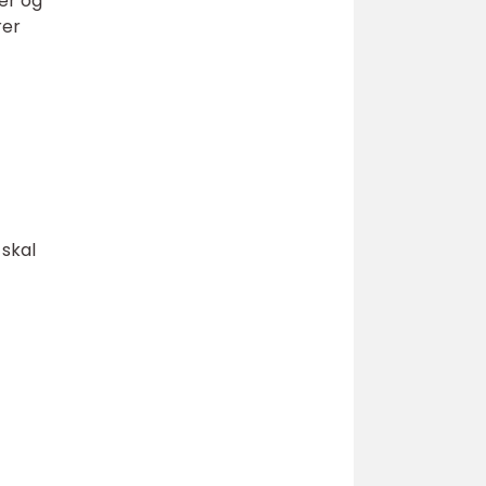
er og
rer
skal