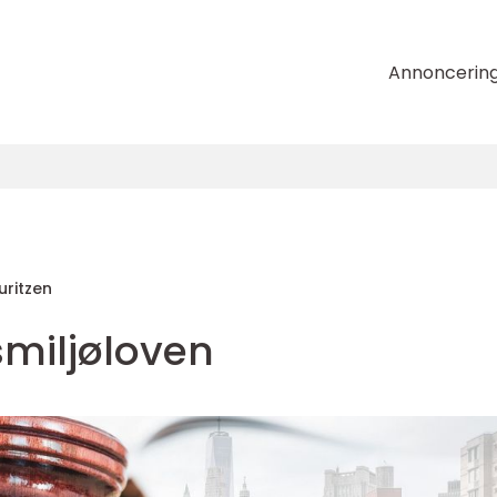
Annoncerin
uritzen
smiljøloven