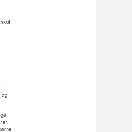
 skal
r
 og
lge
rer,
tørre