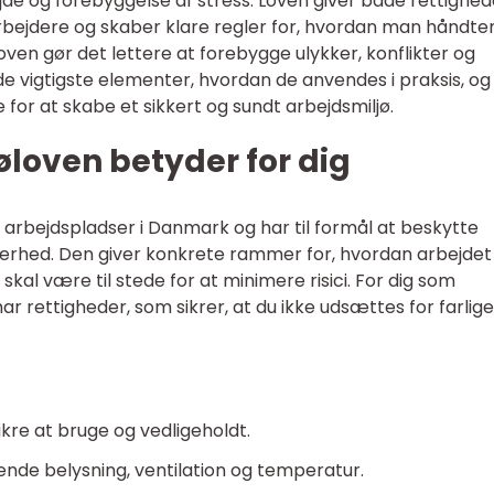
jde og forebyggelse af stress. Loven giver både rettighed
arbejdere og skaber klare regler for, hvordan man håndte
øloven gør det lettere at forebygge ulykker, konflikter og
 vigtigste elementer, hvordan de anvendes i praksis, og
 for at skabe et sikkert og sundt arbejdsmiljø.
loven betyder for dig
 arbejdspladser i Danmark og har til formål at beskytte
rhed. Den giver konkrete rammer for, hvordan arbejdet 
 skal være til stede for at minimere risici. For dig som
r rettigheder, som sikrer, at du ikke udsættes for farlige
kre at bruge og vedligeholdt.
nde belysning, ventilation og temperatur.