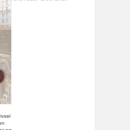
ivsel
en