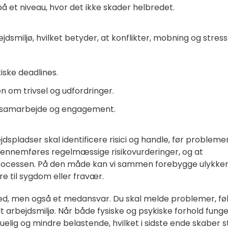
på et niveau, hvor det ikke skader helbredet.
dsmiljø, hvilket betyder, at konflikter, mobning og stress
iske deadlines.
n om trivsel og udfordringer.
r samarbejde og engagement.
ejdspladser skal identificere risici og handle, før probleme
 gennemføres regelmæssige risikovurderinger, og at
processen. På den måde kan vi sammen forebygge ulykker
re til sygdom eller fravær.
rhed, men også et medansvar. Du skal melde problemer, fø
dt arbejdsmiljø. Når både fysiske og psykiske forhold funge
elig og mindre belastende, hvilket i sidste ende skaber s