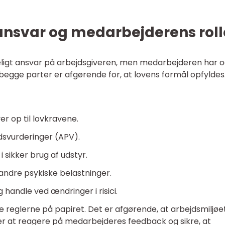
ansvar og medarbejderens roll
eligt ansvar på arbejdsgiveren, men medarbejderen har 
 begge parter er afgørende for, at lovens formål opfyldes
er op til lovkravene.
adsvurderinger (APV).
i sikker brug af udstyr.
andre psykiske belastninger.
handle ved ændringer i risici.
ge reglerne på papiret. Det er afgørende, at arbejdsmiljøe
erer at reagere på medarbejderes feedback og sikre, at