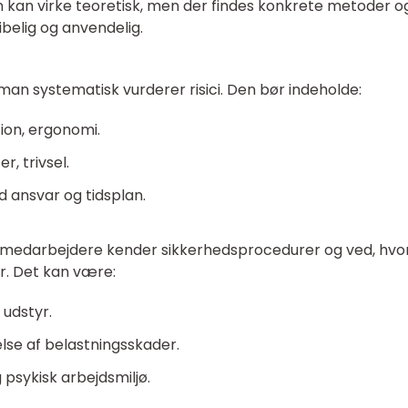
 kan virke teoretisk, men der findes konkrete metoder o
belig og anvendelig.
man systematisk vurderer risici. Den bør indeholde:
ation, ergonomi.
r, trivsel.
 ansvar og tidsplan.
t medarbejdere kender sikkerhedsprocedurer og ved, hv
ner. Det kan være:
 udstyr.
lse af belastningsskader.
 psykisk arbejdsmiljø.