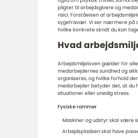
også om psykisk trivsel, samarbe
pligter til arbejdsgivere og med
risici. Forståelsen af arbejdsmilj
sygefravær. Vi ser nærmere på de
hvilke konkrete skridt du kan tage
Hvad arbejdsmiljø
Arbejdsmiljøloven gælder for alle
medarbejdernes sundhed og sikke
organiseres, og hvilke forhold der
medarbejder betyder det, at du ha
situationer eller unødig stress.
Fysiske rammer
Maskiner og udstyr skal være si
Arbejdspladsen skal have passe