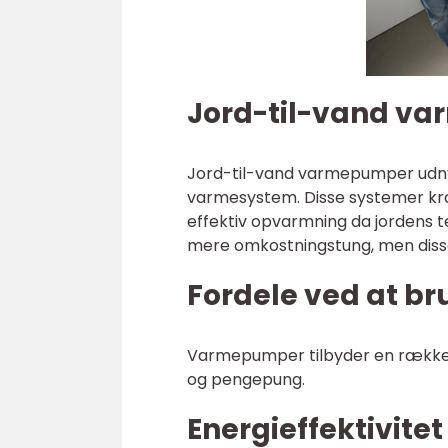
Jord-til-vand v
Jord-til-vand varmepumper udnyt
varmesystem. Disse systemer kræv
effektiv opvarmning da jordens t
mere omkostningstung, men disse
Fordele ved at 
Varmepumper tilbyder en række af
og pengepung.
Energieffektivite