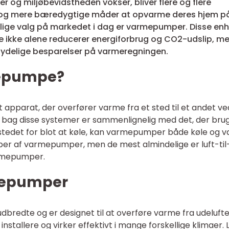
er og miljøbevidstheden vokser, bliver flere og flere
g mere bæredygtige måder at opvarme deres hjem på
nlige valg på markedet i dag er varmepumper. Disse en
de ikke alene reducerer energiforbrug og CO2-udslip, m
etydelige besparelser på varmeregningen.
mepumpe?
t apparat, der overfører varme fra et sted til et andet ve
en bag disse systemer er sammenlignelig med det, der brug
 stedet for blot at køle, kan varmepumper både køle og 
typer af varmepumper, men de mest almindelige er luft-til-
armepumper.
rmepumper
redte og er designet til at overføre varme fra udeluften
t installere og virker effektivt i mange forskellige klimaer. 