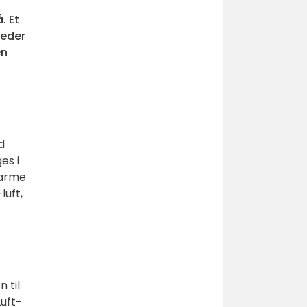
. Et
heder
en
d
es i
varme
luft,
 til
Luft-