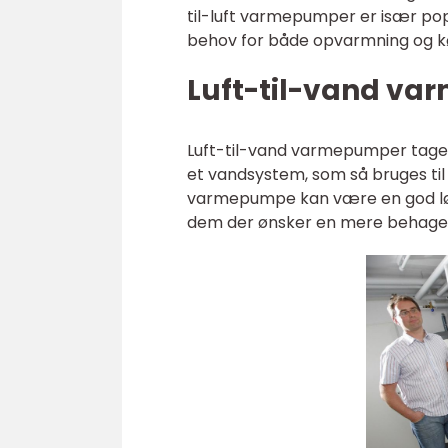
til-luft varmepumper er især pop
behov for både opvarmning og kø
Luft-til-vand v
Luft-til-vand varmepumper tager
et vandsystem, som så bruges til
varmepumpe kan være en god lø
dem der ønsker en mere behagel