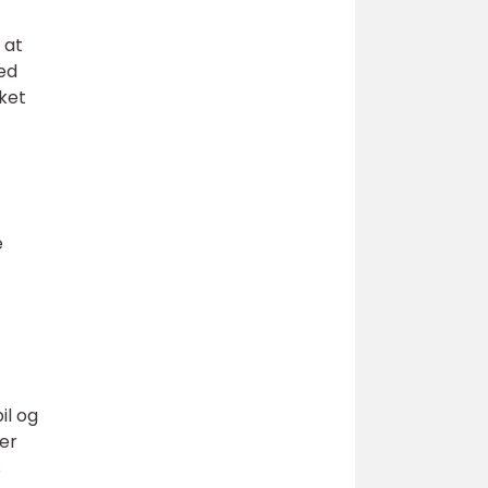
 at
med
lket
e
il og
er
s