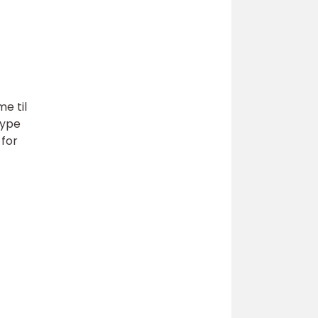
e til
type
for