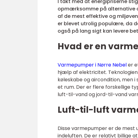
I takt med at energipriserne stig
opmærksomme på alternative o
af de mest effektive og miljøve
er blevet utrolig populære, da 
også på lang sigt kan levere b
Hvad er en var
Varmepumper i Nørre Nebel
er e
hjælp af elektricitet. Teknologi
køleskabe og aircondition, men i
et rum. Der er flere forskellige 
luft-til-vand og jord-til-vand v
Luft-til-luft va
Disse varmepumper er de mest udb
indeluften. De er relativt billige a