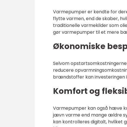
Varmepumper er kendte for deres 
flytte varmen, end de skaber, hv
traditionelle varmekilder som oli
gør varmepumper til et mere bæ
Økonomiske besp
Selvom opstartsomkostningerne f
reducere opvarmningsomkostninge
brændstoffer kan investeringen 
Komfort og fleksib
Varmepumper kan også hæve komf
jævn varme end mange ældre s
kan kontrolleres digitalt, hvilket