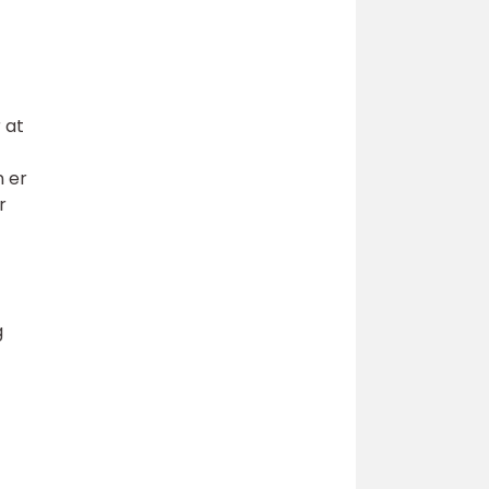
 at
 er
r
g