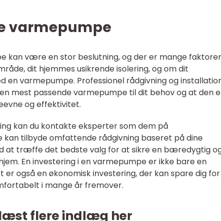
ige varmepumpe
 kan være en stor beslutning, og der er mange faktorer
område, dit hjemmes usikrende isolering, og om dit
en varmepumpe. Professionel rådgivning og installation
r den mest passende varmepumpe til dit behov og at den e
eevne og effektivitet.
dning kan du kontakte eksperter som dem på
De kan tilbyde omfattende rådgivning baseret på dine
d at træffe det bedste valg for at sikre en bæredygtig o
 hjem. En investering i en varmepumpe er ikke bare en
t er også en økonomisk investering, der kan spare dig for
fortabelt i mange år fremover.
læst flere indlæg her