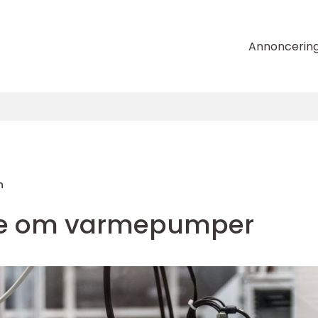
Annoncerin
n
ide om varmepumper